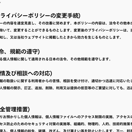
。
(プライバシーポリシーの変更手続)
ーの内容を適宜見直し、その改善に努めます。本ポリシーの内容は、法令その他本
除いて、変更することができるものとします。変更後のプライバシーポリシーは、
知し、又は当社ウェブサイトに掲載したときから効力を生じるものとします。
(法令、規範の遵守)
る個人情報に関して適用される日本の法令、その他規範を遵守します。
(苦情及び相談への対応)
報の取扱いに関する利用者からの苦情、相談を受け付け、適切かつ迅速に対応いた
人情報の開示、訂正、追加、削除、利用又は提供の拒否等のご要望に対しても、迅
(安全管理措置)
りお預かりした個人情報は、個人情報ファイルへのアクセス制限の実施、アクセス
セス防止のためのセキュリティ対策の実施等、組織的、物理的、人的、技術的施策
侵入、個人情報の紛失、破壊、改ざん、及び漏えい等を防止いたします。万一、利