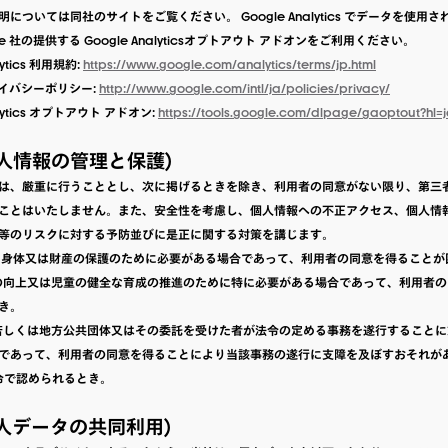
については同社のサイトをご覧ください。 Google Analytics でデータを使用
e 社の提供する Google Analyticsオプトアウト アドオンをご利用ください。
lytics 利用規約:
https://www.google.com/analytics/terms/jp.html
プライバシーポリシー:
http://www.google.com/intl/ja/policies/privacy/
alytics オプトアウト アドオン:
https://tools.google.com/dlpage/gaoptout?hl=
個人情報の管理と保護)
は、厳重に行うこととし、次に掲げるときを除き、利用者の同意がない限り、第三
ことはいたしません。また、安全性を考慮し、個人情報への不正アクセス、個人情
等のリスクに対する予防並びに是正に関する対策を講じます。
生命、身体又は財産の保護のために必要がある場合であって、利用者の同意を得ること
衛生の向上又は児童の健全な育成の推進のために特に必要がある場合であって、利用者
き。
機関若しくは地方公共団体又はその委託を受けた者が法令の定める事務を遂行すること
であって、利用者の同意を得ることにより当該事務の遂行に支障を及ぼすおそれが
法令で認められるとき。
個人データの共同利用)