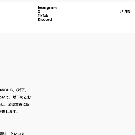
Instagram
X
JP
/
EN
TikTok
Discord
NCLUB」(以下、
ついて、以下のとお
築し、全従業員に個
推進します。
護法」といいま