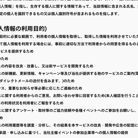
個人情報」を指し、生存する個人に関する情報であって、当該情報に含まれる氏名、
定の個人を識別できるもの又は個人識別符号が含まれるものを指します。
個人情報の利用目的)
目的に必要な範囲で、利用者の個人情報を取得し、取得した情報を利用させていた
て個人情報を利用する場合には、事前に適切な方法で利用者からの同意を得るもの
サービスを提供するため
のため
ービスの内容を改良・改善し、又は新サービスを開発するため
ービスの新機能、更新情報、キャンペーン等及び当社が提供する他のサービスのご案内(
ダイレクトメールの送付を含みます。)のため
テナンス、重要なお知らせ等必要に応じたご連絡のため
ービスに関する利用者からのご意見、お問い合わせ等に回答するため(本人確認を行うこ
ービスの利用状況を利用者にご報告するため
ービスに関するアンケート・取材等のご協力依頼や各種イベントへのご参加をお願いし
め
ービスの利用履歴等を調査・分析し、その結果を本サービスの改良・開発や広告の配信
用者の承諾・申し込みに基づく、当社主催イベントの参加企業等への個人情報の提供