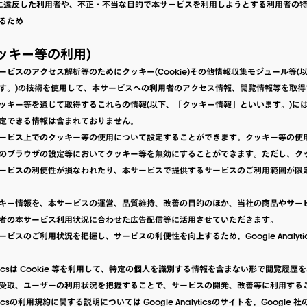
用規約に違反した利用者や、不正・不当な目的で本サービスを利用しようとする利用者の
るため
クッキー等の利用)
ービスのアクセス解析等のためにクッキー(Cookie)その他情報収集モジュール等(
す。)の技術を使用して、本サービスへの利用者のアクセス情報、閲覧情報等を取得
ッキー等を通じて取得するこれらの情報(以下、「クッキー情報」といいます。)に
定できる情報は含まれておりません。
ービス上でのクッキー等の使用について設定することができます。クッキー等の使
のブラウザの設定等においてクッキー等を無効にすることができます。ただし、ク
ービスの利便性が損なわれたり、本サービスで提供するサービスのご利用範囲が限
キー情報を、本サービスの運営、品質維持、改善の目的のほか、当社の商品やサー
者の本サービス利用状況に合わせた広告配信等に活用させていただきます。
ビスのご利用状況を把握し、サービスの利便性を向上するため、Google Analyt
nalyticsは Cookie 等を利用して、特定の個人を識別する情報を含まない形で閲覧履
受取、ユーザーの利用状況を把握することで、サービスの開発、改善等に利用する
alyticsの利用規約に関する説明については Google Analyticsのサイトを、Googl