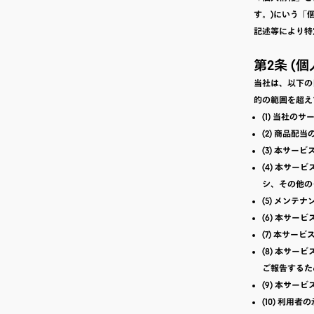
す。)にいう「
記述等により特
第2条 (
当社は、以下の
的の範囲を超え
(1) 当社の
(2) 商品配当
(3) 本サ
(4) 本サ
シ、その他の
(5) メン
(6) 本サ
(7) 本サ
(8) 本サ
ご報告するた
(9) 本サ
(10) 利