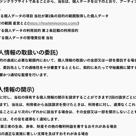
ァンクラブサイトであることから、当社は、個人データを以下のとおり、アーティ
。
利用する個人データの項目 当社が第2条の目的の範囲取得した個人データ
用者の範囲 星宮とと(
https://hoshimiyatoto.com/
)
利用する個人データの利用目的 第２条記載の利用目的
用する個人データの管理責任者 当社
個人情報の取扱いの委託)
的の達成に必要な範囲内において、個人情報の取扱いの全部又は一部を委託する場
、委託先としての適格性を十分審査するとともに、契約にあたって守秘義務に関す
要かつ適切な監督を行います。
個人情報の開示)
に対し、当社の保有する個人情報の開示を請求することができます(1回の請求ごと
ます)。当社は、利用者から当該請求を受けたときは、利用者に対し、遅滞なくこれ
ることにより次のいずれかに該当する場合は、その全部又は一部を開示しないこと
には、その旨を遅滞なく通知します。
者又は第三者の生命、身体、財産その他の権利利益を害するおそれがある場合
の業務の適正な実施に著しい支障を及ぼすおそれがある場合