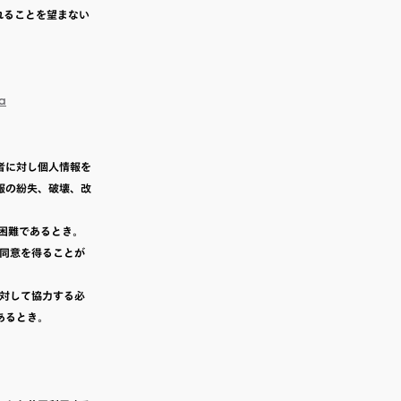
されることを望まない
ja
者に対し個人情報を
報の紛失、破壊、改
が困難であるとき。
の同意を得ることが
に対して協力する必
あるとき。