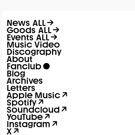
News
ALL
Goods
ALL
Events
ALL
Music Video
Discography
About
Fanclub
Blog
Archives
Letters
Apple Music
Spotify
Soundcloud
YouTube
Instagram
X