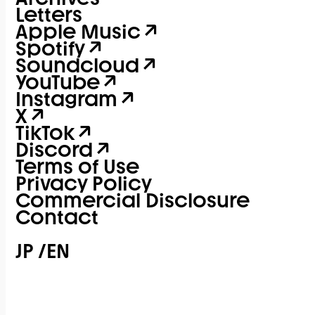
Letters
Apple Music
Spotify
Soundcloud
YouTube
Instagram
X
TikTok
Discord
Terms of Use
Privacy Policy
Commercial Disclosure
Contact
JP
/
EN