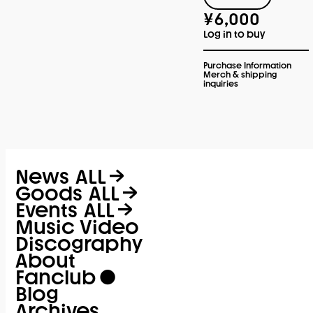
¥6,000
Log in to buy
Purchase Information
Merch & shipping
inquiries
News
ALL
Goods
ALL
Events
ALL
Music Video
Discography
About
Fanclub
Blog
Archives